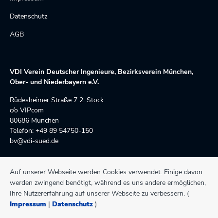
Datenschutz
AGB
VDI Verein Deutscher Ingenieure, Bezirksverein München,
Ober- und Niederbayern e.V.
Rüdesheimer Straße 7 2. Stock 
c/o VIPcom
80686 München
Telefon: +49 89 54750-150
bv@vdi-sued.de
Auf unserer Webseite werden Cookies verwendet. Einige davon
Besuchen Sie den VDI auch hier:
werden zwingend benötigt, während es uns andere ermöglichen,
Ihre Nutzererfahrung auf unserer Webseite zu verbessern. (
Instagram
LinkedIn
Impressum
|
Datenschutz
)