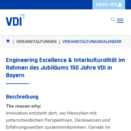
Skip to main content
Skip to page footer
MEIN VDI
You are here:
VERANSTALTUNGEN
VERANSTALTUNGSKALENDER
Engineering Excellence & Interkulturalität im
Rahmen des Jubiläums 150 Jahre VDI in
Bayern
Beschreibung
The reason why:
Innovation entsteht dort, wo Menschen mit
unterschiedlichen Perspektiven, Denkweisen und
Erfahrungswelten zusammenkommen. Gerade im