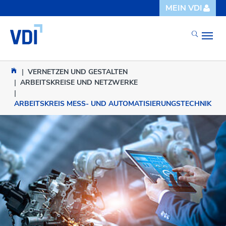
Skip to main content
Skip to page footer
MEIN VDI
You are here:
VERNETZEN UND GESTALTEN
ARBEITSKREISE UND NETZWERKE
ARBEITSKREIS MESS- UND AUTOMATISIERUNGSTECHNIK