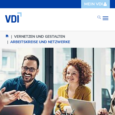
Skip to main content
Skip to page footer
MEIN VDI
You are here:
VERNETZEN UND GESTALTEN
ARBEITSKREISE UND NETZWERKE