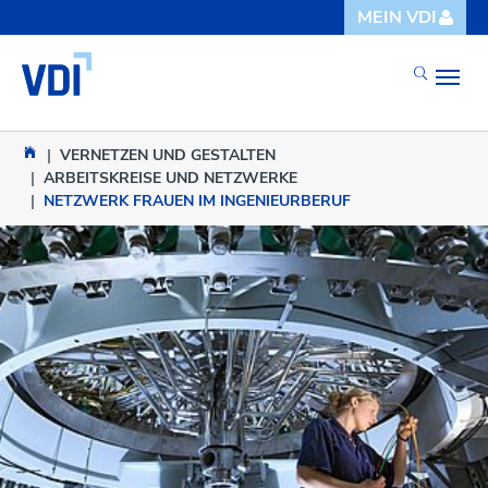
Skip to main content
Skip to page footer
MEIN VDI
You are here:
VERNETZEN UND GESTALTEN
ARBEITSKREISE UND NETZWERKE
NETZWERK FRAUEN IM INGENIEURBERUF