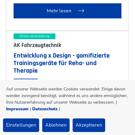
Mehr lesen
Online-Veranstaltung
AK Fahrzeugtechnik
Entwicklung x Design - gamifizierte
Trainingsgeräte für Reha- und
Therapie
Auf unserer Webseite werden Cookies verwendet. Einige davon
15.12.2026 - 15.12.2026
werden zwingend benötigt, während es uns andere ermöglichen,
München
Ihre Nutzererfahrung auf unserer Webseite zu verbessern. (
Online-Veranstaltung um 17:30 Uhr.
Impressum
|
Datenschutz
)
Einstellungen
Ablehnen
Akzeptieren
Mehr lesen